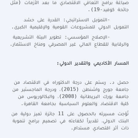
(
صياغة
برامج
التعافي
الاقتصادي
ما
بعد
الأزمات
مثل
.
-19)
جائحة
كوفيد
:
-
التمويل
الاستراتيجي
القدرة
على
حشد
.
التمويل
الدولي
للمشروعات
القومية
والإقليمية
الكبرى
:
-
الإصلاح
المؤسسي
تطوير
البيئة
التشريعية
.
والرقابية
للقطاع
المالي
غير
المصرفي
ومناخ
الاستثمار
:
المسار
الأكاديمي
والتقدير
الدولي
.
حصل
د
رستم
على
درجة
الدكتوراه
في
الاقتصاد
من
(2015)
جامعة
جورج
واشنطن
،
ودرجة
الماجستير
من
(2008)
جامعة
يورك
البريطانية
،
والبكالوريوس
من
.
كلية
الاقتصاد
والعلوم
السياسية
بجامعة
القاهرة
11
تُوّجت
مسيرته
بالحصول
على
جائزة
تميز
دولية
من
البنك
الدولي،
تقديراً
لكفاءته
في
تصميم
برامج
تنموية
.
ذات
أثر
اقتصادي
مستدام