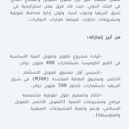
شغل
منصب
خبير
أول
شئون
التمويل
والقطاع
المالي
في
البنك
الدولي،
حيث
قاد
فرق
عمل
استراتيجية
في
شرق
أفريقيا
وجنوب
آسيا،
وتولى
إدارة
محافظ
تمويلية
.
ومشروعات
تجاوزت
قيمتها
مليارات
الدولارات
:
من
أبرز
إنجازاته
-
قيادة
مشروع
تطوير
وتمويل
البنية
الأساسية
.
400
في
أقليم
الكوميسا
باستثمارات
مليون
دولار
-
تأسيس
أول
صندوق
لتمويل
الاستثمار
(M300)
الأخضر،
وصندوق
الطاقة
المتجددة
في
شرق
.
500
أفريقيا
باستثمارات
تتجاوز
مليون
دولار
-
ابتكار
وتصميم
حلول
تمويلية
متخصصة
(
لبرامج
ومشروعات
التنمية
التمويل
الأخضر،
التمويل
الإسلامي،
ودعم
وتنمية
المشروعات
الصغيرة
.
)
والمتوسطة