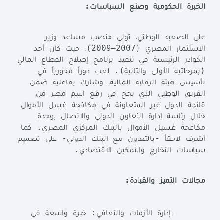
:
الخبرة
الحكومية
وصنع
السياسات
على
الصعيد
الوطني،
تولى
منصب
مساعد
وزير
(2007–2009)
الاستثمار
المصري
،
حيث
كان
أحد
الكوادر
الرئيسية
في
تنفيذ
برنامج
إصلاح
القطاع
المالي
).
(
بمرحلتيه
الأولى
والثانية
لعب
دوراً
محورياً
في
تأسيس
هيئة
الرقابة
المالية،
وشارك
بفاعلية
ضمن
الفريق
الوطني
الذي
نجح
في
رفع
اسم
مصر
من
قائمة
الدول
غير
المتعاونة
في
مكافحة
غسل
الأموال
خلال
رئاسة
إدارة
التعاون
الدولي
والاتصال
بوحدة
.
مكافحة
غسيل
الأموال
بالبنك
المركزي
المصري
كما
-
-
أشرف
لاحقاً
بالتعاون
مع
البنك
الدولي
على
تصميم
.
سياسات
التخارج
والتمكين
الاقتصادي
:
مجالات
التميز
والقيادة
:
-
إدارة
الأزمات
والتعافي
خبرة
واسعة
في