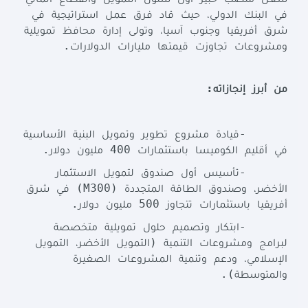
شغل
منصب
خبير
أول
شئون
التمويل
والقطاع
المالي
في
البنك
الدولي،
حيث
قاد
فرق
عمل
استراتيجية
في
شرق
أفريقيا
وجنوب
آسيا،
وتولى
إدارة
محافظ
تمويلية
.
ومشروعات
تجاوزت
قيمتها
مليارات
الدولارات
:
من
أبرز
إنجازاته
-
قيادة
مشروع
تطوير
وتمويل
البنية
الأساسية
.
400
في
أقليم
الكوميسا
باستثمارات
مليون
دولار
-
تأسيس
أول
صندوق
لتمويل
الاستثمار
(M300)
الأخضر،
وصندوق
الطاقة
المتجددة
في
شرق
.
500
أفريقيا
باستثمارات
تتجاوز
مليون
دولار
-
ابتكار
وتصميم
حلول
تمويلية
متخصصة
(
لبرامج
ومشروعات
التنمية
التمويل
الأخضر،
التمويل
الإسلامي،
ودعم
وتنمية
المشروعات
الصغيرة
.
)
والمتوسطة