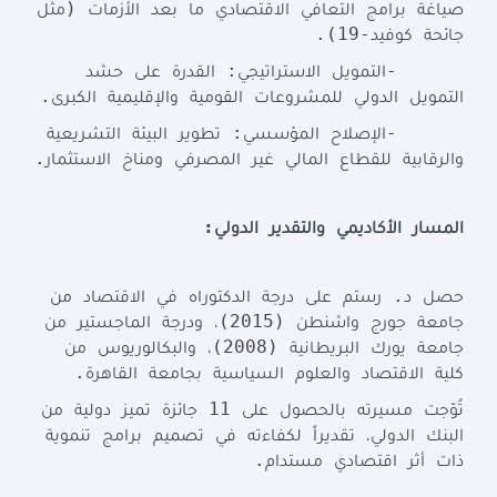
(
صياغة
برامج
التعافي
الاقتصادي
ما
بعد
الأزمات
مثل
.
-19)
جائحة
كوفيد
:
-
التمويل
الاستراتيجي
القدرة
على
حشد
.
التمويل
الدولي
للمشروعات
القومية
والإقليمية
الكبرى
:
-
الإصلاح
المؤسسي
تطوير
البيئة
التشريعية
.
والرقابية
للقطاع
المالي
غير
المصرفي
ومناخ
الاستثمار
:
المسار
الأكاديمي
والتقدير
الدولي
.
حصل
د
رستم
على
درجة
الدكتوراه
في
الاقتصاد
من
(2015)
جامعة
جورج
واشنطن
،
ودرجة
الماجستير
من
(2008)
جامعة
يورك
البريطانية
،
والبكالوريوس
من
.
كلية
الاقتصاد
والعلوم
السياسية
بجامعة
القاهرة
11
تُوّجت
مسيرته
بالحصول
على
جائزة
تميز
دولية
من
البنك
الدولي،
تقديراً
لكفاءته
في
تصميم
برامج
تنموية
.
ذات
أثر
اقتصادي
مستدام