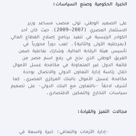
:
الخبرة
الحكومية
وصنع
السياسات
على
الصعيد
الوطني،
تولى
منصب
مساعد
وزير
(2007–2009)
الاستثمار
المصري
،
حيث
كان
أحد
الكوادر
الرئيسية
في
تنفيذ
برنامج
إصلاح
القطاع
المالي
).
(
بمرحلتيه
الأولى
والثانية
لعب
دوراً
محورياً
في
تأسيس
هيئة
الرقابة
المالية،
وشارك
بفاعلية
ضمن
الفريق
الوطني
الذي
نجح
في
رفع
اسم
مصر
من
قائمة
الدول
غير
المتعاونة
في
مكافحة
غسل
الأموال
خلال
رئاسة
إدارة
التعاون
الدولي
والاتصال
بوحدة
.
مكافحة
غسيل
الأموال
بالبنك
المركزي
المصري
كما
-
-
أشرف
لاحقاً
بالتعاون
مع
البنك
الدولي
على
تصميم
.
سياسات
التخارج
والتمكين
الاقتصادي
:
مجالات
التميز
والقيادة
:
-
إدارة
الأزمات
والتعافي
خبرة
واسعة
في