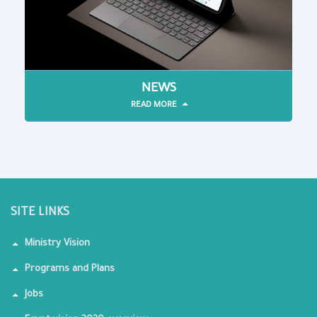
NEWS
READ MORE
SITE LINKS
Ministry Vision
Programs and Plans
Jobs