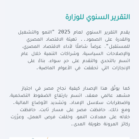
التقرير السنوي للوزارة
2025 "
يقدم
التقرير
السنوي
لعام
النمو
والتشغيل
..
والقدرة
على
الصمود
تهيئة
الاقتصاد
المصري
"
للمستقبل
،
عرضاً
شاملًا
لأداء
الاقتصاد
المصري،
والإصلاحات
السياسية،
وشراكات
التنمية
خلال
عام
اتسم
بالتحدي
والتقدم
على
حدٍ
سواء،
بناءً
على
.
الإنجازات
التي
تحققت
في
الأعوام
الماضية
كما
يوثّق
هذا
الإصدار
كيفية
نجاح
مصر
في
اجتياز
مشهد
عالمي
معقد،
اتسم
بارتفاع
الضغوط
التضخمية،
.
واضطرابات
سلاسل
الإمداد،
وتشديد
الأوضاع
المالية
ومع
ذلك،
حافظت
مصر
على
مسار
ثابت،
حافظت
خلاله
على
معدلات
النمو،
وخلقت
فرص
العمل،
وعزّزت
.
ركائز
المرونة
طويلة
المدى