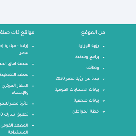
من الموقع
مواقع ذات صلة
رؤية الوزارة
إرادة - مبادرة إ
مصر
برامج وخطط
منصة افاق المه
وظائف
معهد التخطيط 
نبذة عن رؤية مصر 2030
الجهاز المركزي ل
بيانات الحسابات القومية
والإحصاء
بيانات صحفية
جائزة مصر للتمي
خطة المواطن
تطبيق شارك 2030
المعهد القومي 
المستدامة