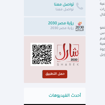
ية
تواصل معنا
مة، بما في ذلك كوفيد- 19، والتوترات
تواصل معنا
قال
رؤية مصر 2030
نمو
رؤية مصر 2030
رأس
قدم
مية
جوة
ويل
أحدث الفيديوهات