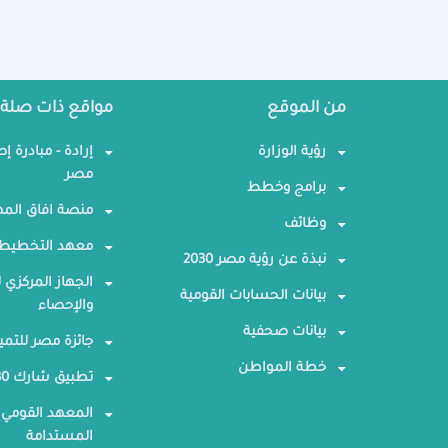
من الموقع
مواقع ذات صلة
رؤية الوزارة
إرادة - مبادرة إ
مصر
برامج وخطط
منصة افاق المه
وظائف
معهد التخطيط 
نبذة عن رؤية مصر 2030
الجهاز المركزي ل
بيانات الحسابات القومية
والإحصاء
بيانات صحفية
جائزة مصر للتمي
خطة المواطن
تطبيق شارك 2030
المعهد القومي 
المستدامة