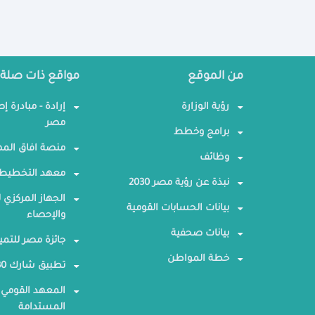
من الموقع
مواقع ذات صلة
رؤية الوزارة
إرادة - مبادرة إ
مصر
برامج وخطط
منصة افاق المه
وظائف
معهد التخطيط 
نبذة عن رؤية مصر 2030
الجهاز المركزي ل
بيانات الحسابات القومية
والإحصاء
بيانات صحفية
جائزة مصر للتمي
خطة المواطن
تطبيق شارك 2030
المعهد القومي 
المستدامة