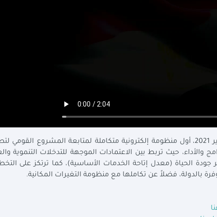
أطلقت وزارة التخطيط والتنمية الاقتصادية، في يناير 2021، أول منظومة إلكترونية متكاملة لمتابعة المشروع القومي 
مج والأداء، حيث تربط بين الاعتمادات الموجهة للتدخلات التنموية والع
ودة الحياة (معدل إتاحة الخدمات الأساسية)، كما ترتكز على التخ
وفرة بالدولة، فضلاً عن تكاملها مع منظومة التغيرات المكانية.
ا