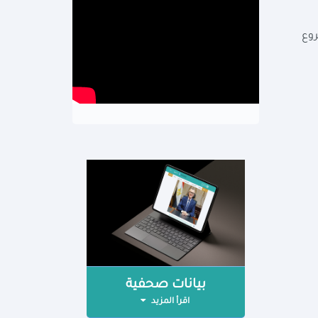
روع
بيانات صحفية
اقرأ المزيد